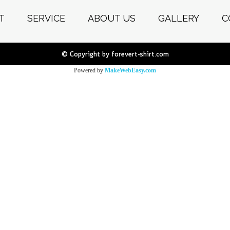
T
SERVICE
ABOUT US
GALLERY
C
© Copyright by forevert-shirt.com
Powered by
MakeWebEasy.com